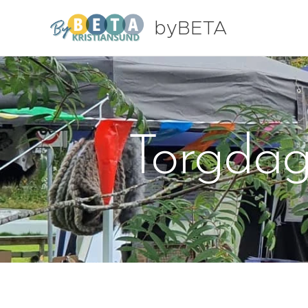
byBETA
Kristiansund
Torgdage