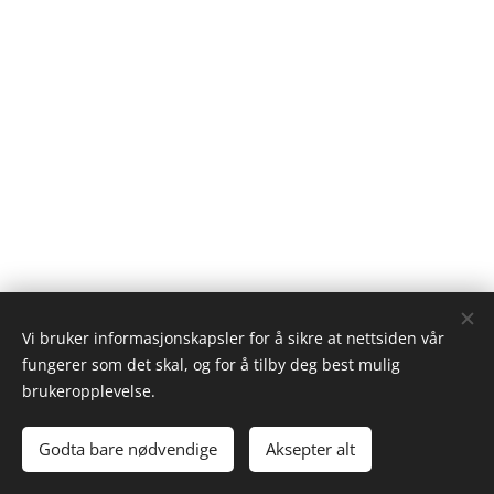
Vi bruker informasjonskapsler for å sikre at nettsiden vår
fungerer som det skal, og for å tilby deg best mulig
brukeropplevelse.
© 2022 SENTRUM UTVIKLING AS
Godta bare nødvendige
Aksepter alt
Drevet av
Webnode
Informasjonskapsler