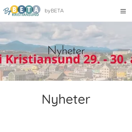
byBETA
Kristiansund
Nyheter
Nyheter