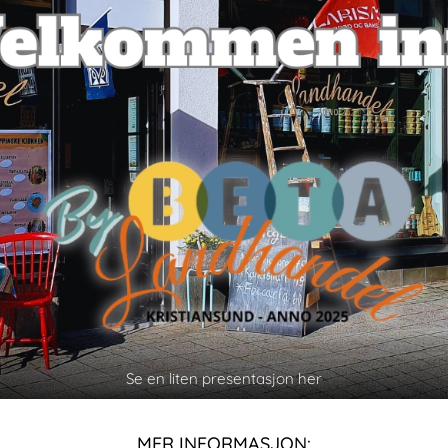
Se en liten presentasjon her
MER INFORMASJON: