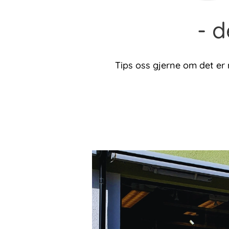
- 
Tips oss gjerne om det er 