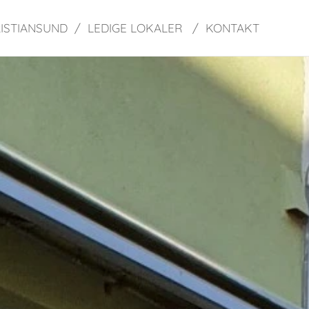
ISTIANSUND
LEDIGE LOKALER
KONTAKT