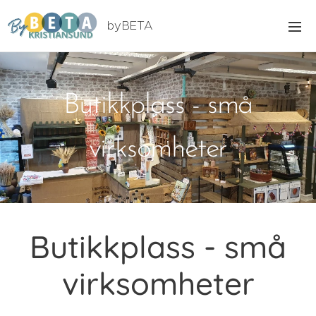
byBETA
Kristiansund
Butikkplass - små
virksomheter
Butikkplass - små
virksomheter